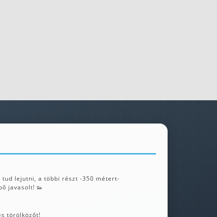
tud lejutni, a többi részt -350 métert-
ő javasolt! 👟
s törölközőt!