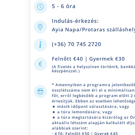
5 - 6 óra
Indulás-érkezés:
Ayia Napa/Protaras szálláshel
(+36) 70 745 2720
Felnőtt €40 | Gyermek €30
(A fizetés a helyszínen történik, bank
készpénzzel.)
* Amennyiben a programra jelentkező
összlétszáma nem éri el a minimálisan
főt, erről legkésőbb a program előtt 2
értesítjük. Ebben az esetben lehetőség
🔹 másik időpont választására, vagy
🔹 a túra lemondására, vagy
🔹 a túra megtartására kizárólag az Ön
aktuális létszám alapján kalkulált díjs
alábbiak szerint:
·
4 fő: Felnőtt €50 | Gyerek €45