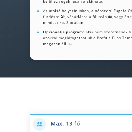
belül ez rugalmasan alakítható.
Az utolsó helyszínünkön, a népszerű Fügefa Ö
fürdésre 🏖️, vásárlásra a főutcán 🛍️, vagy ét
mindezt kb. 2 órában.
Opcionális program:
Akik nem szeretnének fü
azokkal meglátogathatjuk a Profitis Elias Tem
magasan áll ⛪.
Max. 13 fő