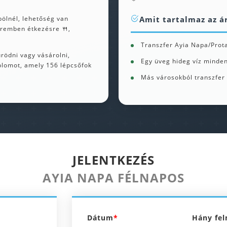
Amit tartalmaz az á
bölnél, lehetőség van
teremben étkezésre 🍴,
Transzfer Ayia Napa/Prota
rödni vagy vásárolni,
Egy üveg hideg víz minde
plomot, amely 156 lépcsőfok
Más városokból transzfer 
JELENTKEZÉS
AYIA NAPA FÉLNAPOS
Dátum
Hány fel