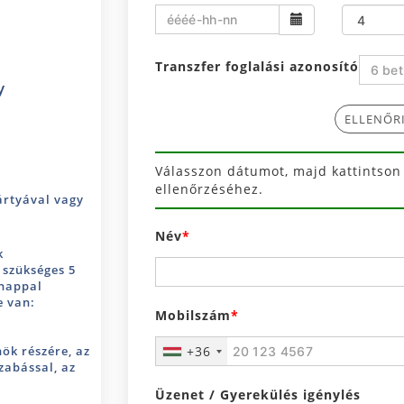
Transzfer foglalási azonosító
y
ELLENŐRI
Válasszon dátumot, majd kattintso
ellenőrzéséhez.
kártyával vagy
Név
k
 szükséges 5
 nappal
e van:
Mobilszám
+36
ök részére, az
zabással, az
Üzenet / Gyerekülés igénylés