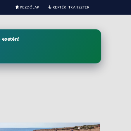
KEZDŐLAP
REPTÉRI TRANSZFER
 esetén!