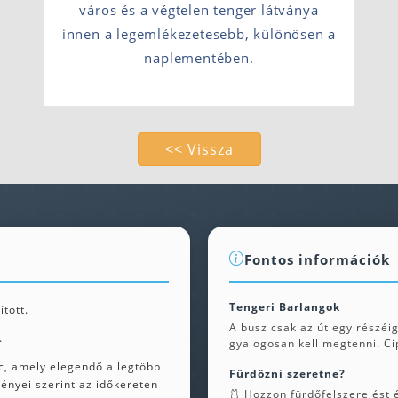
város és a végtelen tenger látványa
innen a legemlékezetesebb, különösen a
naplementében.
<< Vissza
Fontos információk
Tengeri Barlangok
tott.
A busz csak az út egy részéig 
.
gyalogosan kell megtenni. Cip
rc, amely elegendő a legtöbb
Fürdőzni szeretne?
ényei szerint az időkereten
🩱 Hozzon fürdőfelszerelést é