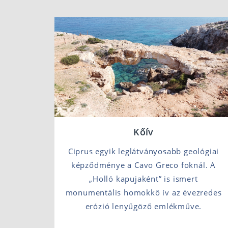
Kőív
Ciprus egyik leglátványosabb geológiai
képződménye a Cavo Greco foknál. A
„Holló kapujaként” is ismert
monumentális homokkő ív az évezredes
erózió lenyűgöző emlékműve.