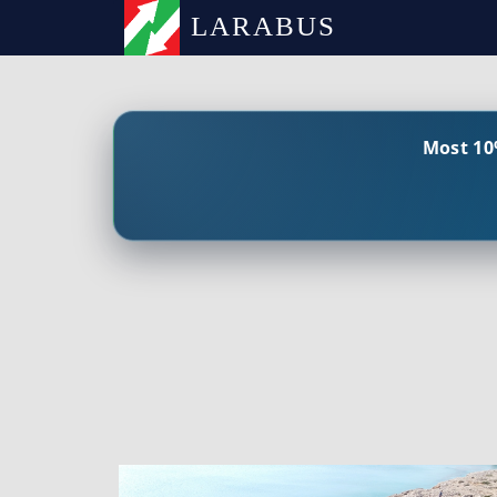
LARABUS
Most 10