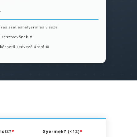
r
ras szálláshelyéről és vissza
n résztvevőnek 🥤
kérhető kedvező áron! 🚐
nőtt?
Gyermek? (<12)