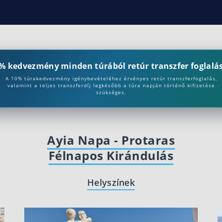
% kedvezmény minden túrából retúr transzfer foglalás
A 10% túrakedvezmény igénybevételéhez érvényes retúr transzferfoglalás,
valamint a teljes transzferdíj legkésőbb a túra napján történő kifizetése
szükséges.
Ayia Napa - Protaras
Félnapos Kirándulás
Helyszínek