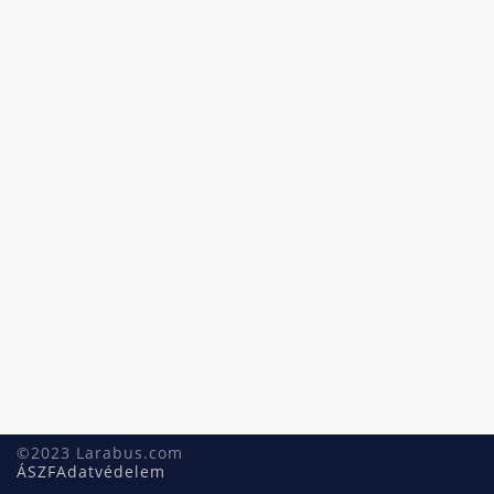
©2023 Larabus.com
ÁSZF
Adatvédelem