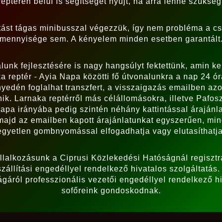
reptéren belül is segítséget nyújt, ha arra lenne szükség
ítást tágas minibusszal végezzük, így nem probléma a 
mennyisége sem. A kényelem minden esetben garantált
unk fejlesztésére is nagy hangsúlyt fektettünk, amin ke
a reptér - Ayia Napa közötti fő útvonalunkra a nap 24 ó
yedén foglalhat transzfert, a visszaigazás emailben az
ik. Larnaka reptérről más célállomásokra, illetve Pafosz
apa irányába pedig szintén néhány kattintással árajánla
 majd az emailben kapott árajánlatunkat egyszerűen, mi
egyetlen gombnyomással elfogadhatja vagy elutasíthatja
llalkozásunk a Ciprusi Közlekedési Hatóságnál regisztrá
zállítási engedéllyel rendelkező hivatalos szolgáltatás.
ágáról professzionális vezetői engedéllyel rendelkező h
sofőreink gondoskodnak.