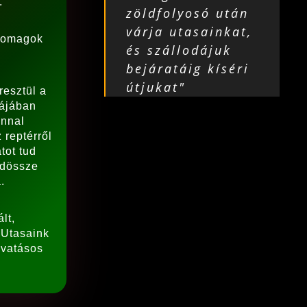
.
zöldfolyosó után
várja utasainkat,
csomagok
és szállodájuk
.
bejáratáig kíséri
útjukat"
resztül a
rájában
onnal
 reptérről
tot tud
ndössze
.
lt,
 Utasaink
ivatásos