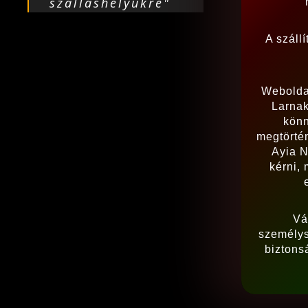
szálláshelyükre"
A száll
Weboldal
Larnak
könn
megtörtén
Ayia N
kérni,
Vá
személys
biztons