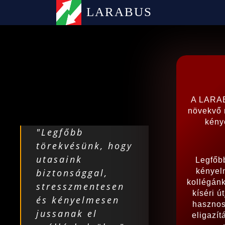
LARABUS
A LARABU
növekvő 
kény
"Legfőbb
törekvésünk, hogy
utasaink
Legfőb
biztonsággal,
kényel
kollégánk
stresszmentesen
kíséri ú
és kényelmesen
hasznos
jussanak el
eligazít