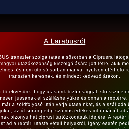
A Larabusról
S transzfer szolgáltatás elsősorban a Ciprusra látoga
magyar utazóközönség kiszolgálására jött létre, akik me
elmes, és nem utolsó sorban magyar nyelven elérhető re
transzfert keresnek, és mindezt kedvező árakon.
b törekvésünk, hogy utasaink biztonsággal, stresszment
mesen jussanak el szálláshelyükre és onnan a reptérre.
 már a zöldfolyosó után várja utasainkat, és a szálloda 
tjukat, az út során pedig számos értékes információt ad 
nak bizonyulhat ciprusi tartózkodásuk idejére. A reptér 
ást ad a reptéri utasfelvételi helyekről, igény esetén ped