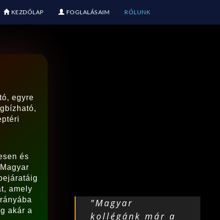
KEZDŐLAP
FOGLALÁSAIM
RÓLUNK
tó, egyre
gbízható,
ptéri
esen és
 Magyar
bejáratáig
át, amely
irányába
"Magyar
ig akár a
kollégánk már a